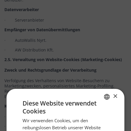
Datenverarbeiter
· Serveranbieter
Empfänger von Datenübermittlungen
· AutoWallis Nyrt.
· AW Distribution Kft.
2.5. Verwaltung von Website-Cookies (Marketing-Cookies)
Zweck und Rechtsgrundlage der Verarbeitung
Verfolgung des Verhaltens von Website-Besuchern zu
Marketingzwecken, personalisiertes Marketing-Profiling.
Rechtsgrundlage der Verarbeitung – Artikel 6 (1) (a) DSGVO,
×
Einwilligung der betroffenen Person.
Diese Website verwendet
Kategorien der verarbeiteten Daten
Cookies
GERMAN
· Marketing-Cookies basierend auf Ihren Präferenzen:
Wir verwenden Cookies, um den
ENGLISH
· Zuvor besuchte Seiten
reibungslosen Betrieb unserer Website