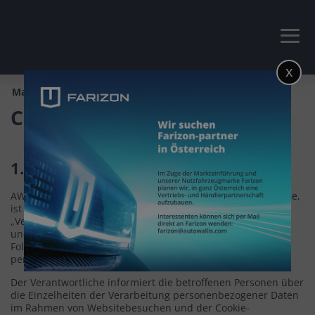
x
Main page
Cookie Managementpolitik
Cookie Managementpolitik
1. Einleitung
AW FRZ Distribution Ltd., ein Mitglied der AutoWallis Gruppe,
ist als Datenverantwortlicher (im Folgenden:
„Verantwortlicher”) verpflichtet, die Rechte seiner Kunden
und aller Personen, die mit ihm in Kontakt stehen (im
Folgenden: „betroffene Person”), in Bezug auf
personenbezogene Daten zu wahren und zu schützen.
Der Verantwortliche informiert die betroffenen Personen über
die Einzelheiten der Verarbeitung personenbezogener Daten
im Rahmen von Websitebesuchen und der Cookie-