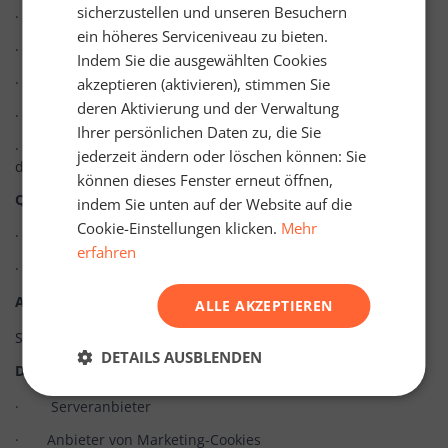
sicherzustellen und unseren Besuchern
· Aktivität in sozialen Medien
ein höheres Serviceniveau zu bieten.
· Sortiment der gekauften Produkte
Indem Sie die ausgewählten Cookies
· Interessengebiete
akzeptieren (aktivieren), stimmen Sie
deren Aktivierung und der Verwaltung
· Andere marketingrelevante Daten
Ihrer persönlichen Daten zu, die Sie
· Aus den Daten gezogene Schlussfolgerungen und das
jederzeit ändern oder löschen können: Sie
daraus resultierende Profil
können dieses Fenster erneut öffnen,
Quelle der personenbezogenen Daten
indem Sie unten auf der Website auf die
Cookie-Einstellungen klicken.
Mehr
· Kontakt
erfahren
· Anbieter von Marketing-Cookies
Aufbewahrungsfrist
ALLE AKZEPTIEREN
Standardmäßig oder bis zur manuellen Löschung
DETAILS AUSBLENDEN
Datenverarbeiter
· Serveranbieter
· Anbieter von Marketing-Cookies