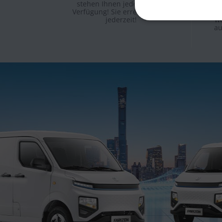
stehen Ihnen jederzeit zur
J
Verfügung! Sie erreichen uns
ein
jederzeit!
we
au