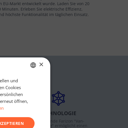
n EU-Markt entwickelt wurde. Laden Sie von 20
 Minuten. Erleben Sie elektrische Effizienz,
 höchste Funktionalität im täglichen Einsatz.
×
ellen und
GERMAN
ten Cookies
ENGLISH
persönlichen
 erneut öffnen,
en
TECHNOLOGIE
ben
Überragende Farizon "Van-
KZEPTIEREN
bis
Technologie" ermöglicht einen