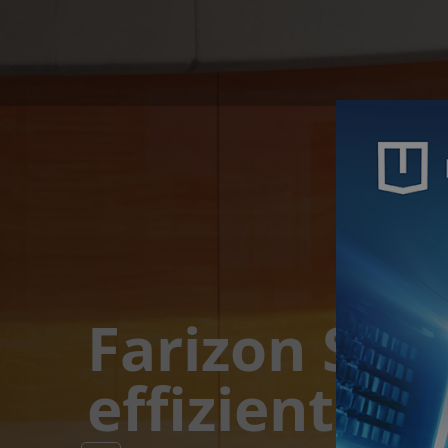
V6E im
Aktionsange