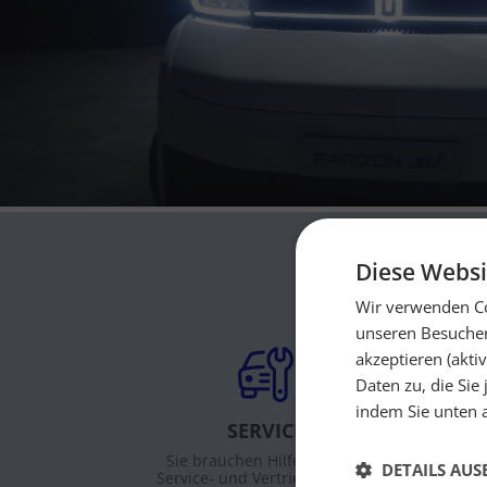
Diese Websi
Wir verwenden Co
unseren Besucher
akzeptieren (akti
Daten zu, die Sie
indem Sie unten a
SERVICE
Sie brauchen Hilfe? Unsere
V6
DETAILS AU
Service- und Vertriebspartner
Bat