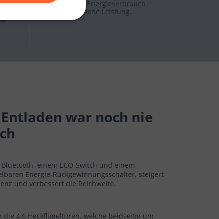
nd
niedrigen Energieverbrauch
n
und hohe Leistung.
zu
 Entladen war noch nie
ach
t Bluetooth, einem ECO-Switch und einem
elbaren Energie-Rückgewinnungsschalter, steigert
zienz und verbessert die Reichweite.
n die 4:6 Heckflügeltüren, welche beidseitig um