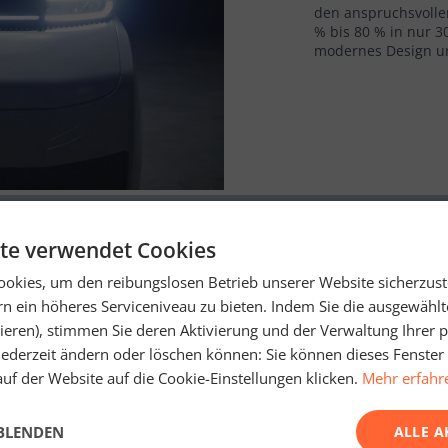
den anspruchsvolle
% bis 80 % in nur 30
modernes Design und
Vorteile
te verwendet Cookies
okies, um den reibungslosen Betrieb unserer Website sicherzust
n ein höheres Serviceniveau zu bieten. Indem Sie die ausgewähl
vieren), stimmen Sie deren Aktivierung und der Verwaltung Ihrer 
 jederzeit ändern oder löschen können: Sie können dieses Fenster
uf der Website auf die Cookie-Einstellungen klicken.
Mehr erfahr
GARANTIE
REICHWEITE
E hat eine Garantie auf die
Die Markenbatterien erlau
SBLENDEN
ALLE A
terien von 300.000km oder 6
ein Schnellladen von 20% 