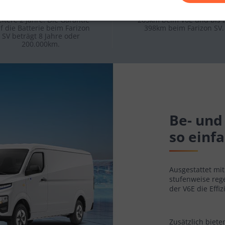
ahre, mit einer Option auf
80% in nun 50 Minuten, u
er Garantieverlängerung um
bietet eine Reichweite vo
itere 2 Jahre. Die Garantie
265km beim V6E und bis 
f die Batterie beim Farizon
398km beim Farizon SV.
SV beträgt 8 Jahre oder
200.000km.
Be- und
so einf
Ausgestattet mi
stufenweise reg
der V6E die Effi
Zusätzlich biete