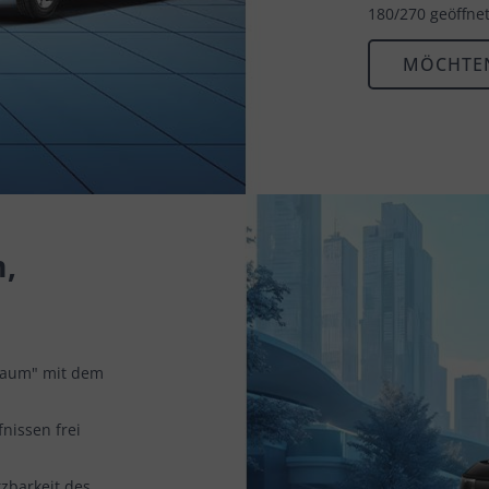
180/270 geöffne
MÖCHTEN
,
 Raum" mit dem
nissen frei
tzbarkeit des